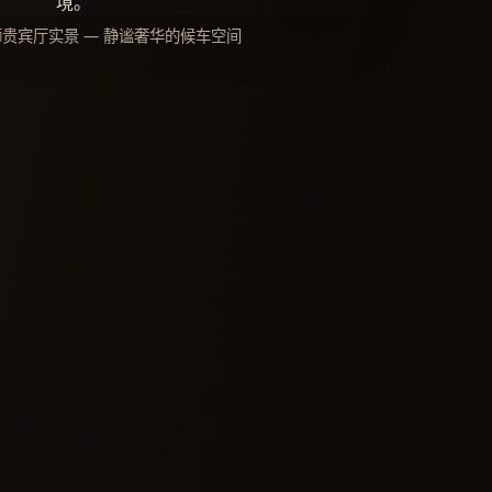
狮贵宾厅实景 — 静谧奢华的候车空间