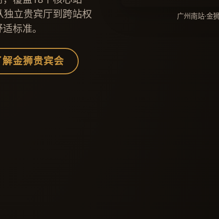
从独立贵宾厅到跨站权
广州南站·金
舒适标准。
了解金狮贵宾会