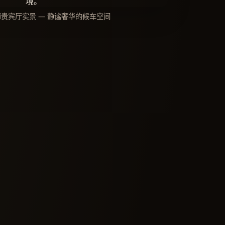
狮贵宾厅实景 — 静谧奢华的候车空间