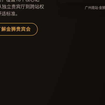
从独立贵宾厅到跨站权
广州南站·金
舒适标准。
了解金狮贵宾会